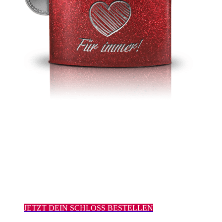
> 24 Stunden Versand
> Persönliche Diamantgravur
> massives 50mm Edelstahl Schloss
> 6 Farben
> Hohe Kunden-Zufriedenheit
> Neutrale Verpackung
JETZT DEIN SCHLOSS BESTELLEN