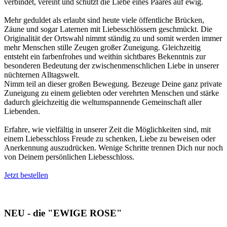
verbindet, vereint und schützt die Liebe eines Paares auf ewig.
Mehr geduldet als erlaubt sind heute viele öffentliche Brücken,
Zäune und sogar Laternen mit Liebesschlössern geschmückt. Die
Originalität der Ortswahl nimmt ständig zu und somit werden immer
mehr Menschen stille Zeugen großer Zuneigung. Gleichzeitig
entsteht ein farbenfrohes und weithin sichtbares Bekenntnis zur
besonderen Bedeutung der zwischenmenschlichen Liebe in unserer
nüchternen Alltagswelt.
Nimm teil an dieser großen Bewegung. Bezeuge Deine ganz private
Zuneigung zu einem geliebten oder verehrten Menschen und stärke
dadurch gleichzeitig die weltumspannende Gemeinschaft aller
Liebenden.
Erfahre, wie vielfältig in unserer Zeit die Möglichkeiten sind, mit
einem Liebesschloss Freude zu schenken, Liebe zu beweisen oder
Anerkennung auszudrücken. Wenige Schritte trennen Dich nur noch
von Deinem persönlichen Liebesschloss.
Jetzt bestellen
NEU - die "EWIGE ROSE"