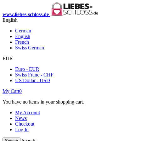
www.liebes-schloss.de
English
German
English
French
Swiss German
EUR
Euro - EUR
Swiss Franc - CHF
US Dollar - USD
My Cart
0
You have no items in your shopping cart.
My Account
News
Checkout
Log In
Search:
Search