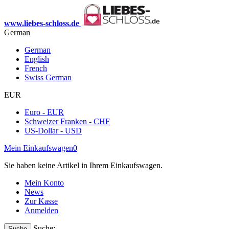
www.liebes-schloss.de
German
German
English
French
Swiss German
EUR
Euro - EUR
Schweizer Franken - CHF
US-Dollar - USD
Mein Einkaufswagen
0
Sie haben keine Artikel in Ihrem Einkaufswagen.
Mein Konto
News
Zur Kasse
Anmelden
Suche:
Suche