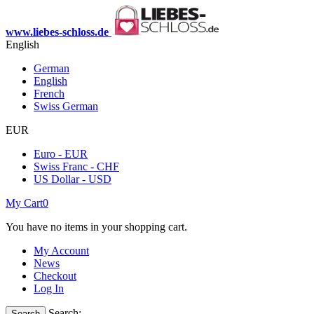
www.liebes-schloss.de
English
German
English
French
Swiss German
EUR
Euro - EUR
Swiss Franc - CHF
US Dollar - USD
My Cart
0
You have no items in your shopping cart.
My Account
News
Checkout
Log In
Search:
Search