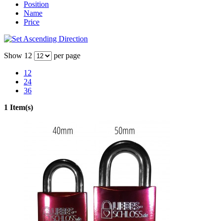
Position
Name
Price
Show
12
per page
12
24
36
1 Item(s)