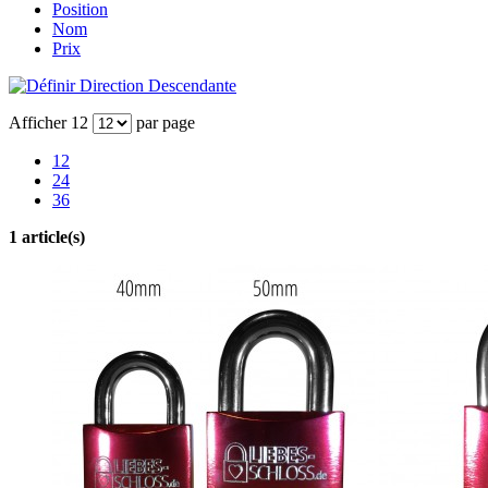
Position
Nom
Prix
Afficher
12
par page
12
24
36
1 article(s)