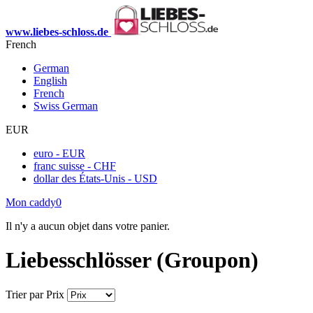
www.liebes-schloss.de
French
German
English
French
Swiss German
EUR
euro - EUR
franc suisse - CHF
dollar des États-Unis - USD
Mon caddy
0
Il n'y a aucun objet dans votre panier.
Liebesschlösser (Groupon)
Trier par
Prix