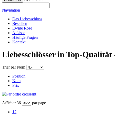
Navigation
Das Liebesschloss
Bestellen
Ewige Rose
Anlässe
Häufige Fragen
Kontakt
Liebesschlösser in Top-Qualität 
Trier par
Nom
Position
Nom
Prix
Afficher
36
par page
12