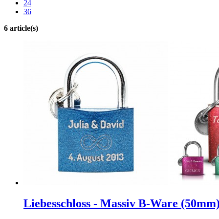
24
36
6 article(s)
Liebesschloss - Massiv B-Ware (50mm