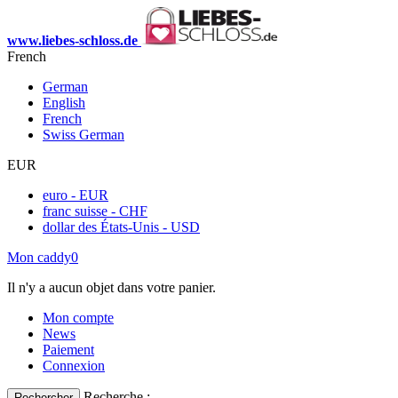
www.liebes-schloss.de
French
German
English
French
Swiss German
EUR
euro - EUR
franc suisse - CHF
dollar des États-Unis - USD
Mon caddy
0
Il n'y a aucun objet dans votre panier.
Mon compte
News
Paiement
Connexion
Recherche :
Rechercher