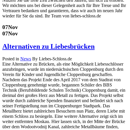
Nutzen Sie die freie Zeit zwischen den Jahren, um sich zu erholen.
Wir möchten uns bei dieser Gelegenheit auch für Ihre Treue und Ihr
Vertrauen bedanken und garantieren, dass wir auch im neuen Jahr
wieder für Sie da sind. Ihr Team von liebes-schloss.de
07
Nov
07
Nov
Alternativen zu Liebesbrücken
Posted in
News
By Liebes-Schloss.de
Eine Alternative zu Brücken, als eine Möglichkeit Liebesschlösser
anzubringen, wurde im niedersächsischen Cloppenburg durch den
Verein für Kinder und Jugendliche Cloppenburg geschaffen.
Nachdem das Projekt Ende des April 2017 von dem Stadtrat von
Cloppenburg genehmigt wurde, begannen Schüler des BBS
Technik (Berufsbildende Schulen Technik) Cloppenburg damit, ein
dreimal drei großes Herz aus Metall zu fertigen. Das Projekt selbst
wurde durch zahlreiche Spenden finanziert und befindet sich nach
seiner Fertigstellung nun im Cloppenburger Stadtpark. Das
Metallherz bietet zahlreichen Besuchern nun Platz, deren Liebe mit
einem Schloss zu besiegeln. Eine weitere Alternative zeigt sich im
weiter entfernten Moskau. Hier lassen sich, in der Mitte der Brücke
über dem Wodootvodnij Kanal, zahlreiche Metallbäume finden,