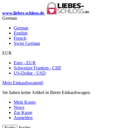
www.liebes-schloss.de
German
German
English
French
Swiss German
EUR
Euro - EUR
Schweizer Franken - CHF
US-Dollar - USD
Mein Einkaufswagen
0
Sie haben keine Artikel in Ihrem Einkaufswagen.
Mein Konto
News
Zur Kasse
Anmelden
Suche:
Suche