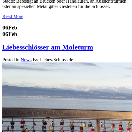
Städte: Befestigt an Brücken oder Handläufen, an Aussichtstürmen
oder an speziellen Metallgitter-Gestellen für die Schlösser.
Read More
06
Feb
06
Feb
Liebesschlösser am Moleturm
Posted in
News
By Liebes-Schloss.de