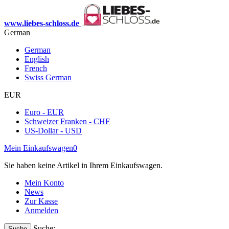
www.liebes-schloss.de
German
German
English
French
Swiss German
EUR
Euro - EUR
Schweizer Franken - CHF
US-Dollar - USD
Mein Einkaufswagen
0
Sie haben keine Artikel in Ihrem Einkaufswagen.
Mein Konto
News
Zur Kasse
Anmelden
Suche:
Suche