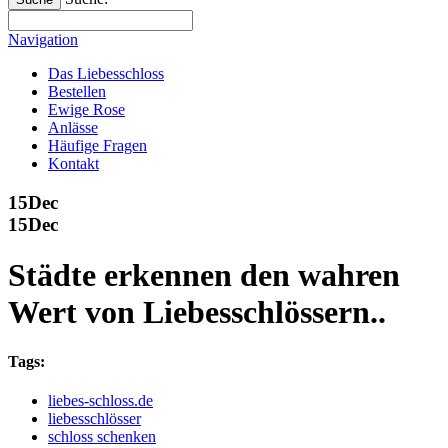
Navigation
Das Liebesschloss
Bestellen
Ewige Rose
Anlässe
Häufige Fragen
Kontakt
15
Dec
15
Dec
Städte erkennen den wahren
Wert von Liebesschlössern..
Tags:
liebes-schloss.de
liebesschlösser
schloss schenken