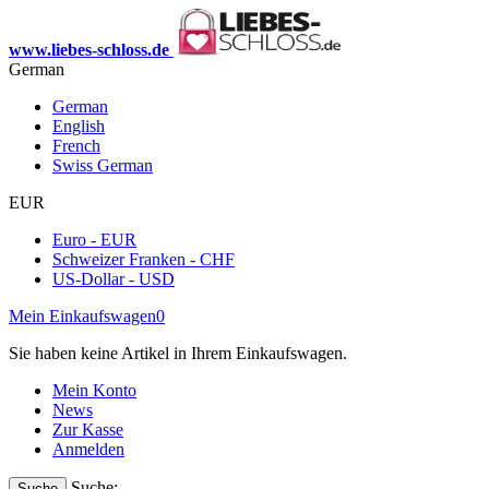
www.liebes-schloss.de
German
German
English
French
Swiss German
EUR
Euro - EUR
Schweizer Franken - CHF
US-Dollar - USD
Mein Einkaufswagen
0
Sie haben keine Artikel in Ihrem Einkaufswagen.
Mein Konto
News
Zur Kasse
Anmelden
Suche:
Suche