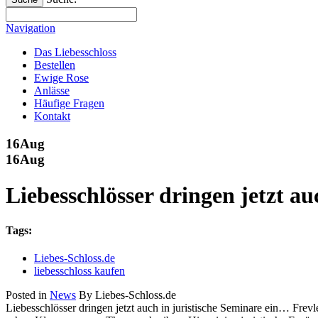
Navigation
Das Liebesschloss
Bestellen
Ewige Rose
Anlässe
Häufige Fragen
Kontakt
16
Aug
16
Aug
Liebesschlösser dringen jetzt a
Tags:
Liebes-Schloss.de
liebesschloss kaufen
Posted in
News
By Liebes-Schloss.de
Liebesschlösser dringen jetzt auch in juristische Seminare ein… Frev