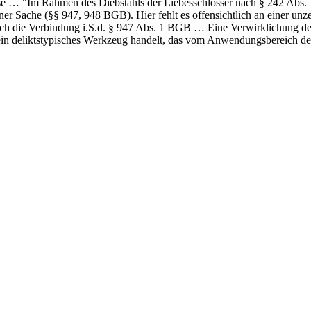
se … "Im Rahmen des Diebstahls der Liebesschlösser nach § 242 Abs. 1
ner Sache (§§ 947, 948 BGB). Hier fehlt es offensichtlich an einer un
ch die Verbindung i.S.d. § 947 Abs. 1 BGB … Eine Verwirklichung des 
in deliktstypisches Werkzeug handelt, das vom Anwendungsbereich des 