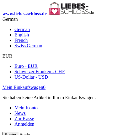
www.liebes-schloss.de
German
German
English
French
Swiss German
EUR
Euro - EUR
Schweizer Franken - CHF
US-Dollar - USD
Mein Einkaufswagen
0
Sie haben keine Artikel in Ihrem Einkaufswagen.
Mein Konto
News
Zur Kasse
Anmelden
Suche:
Suche