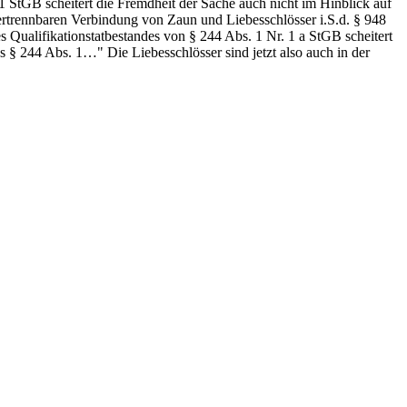
 StGB scheitert die Fremdheit der Sache auch nicht im Hinblick auf
zertrennbaren Verbindung von Zaun und Liebesschlösser i.S.d. § 948
Qualifikationstatbestandes von § 244 Abs. 1 Nr. 1 a StGB scheitert
§ 244 Abs. 1…" Die Liebesschlösser sind jetzt also auch in der