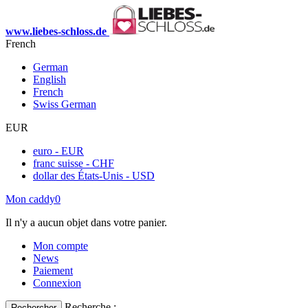
www.liebes-schloss.de
French
German
English
French
Swiss German
EUR
euro - EUR
franc suisse - CHF
dollar des États-Unis - USD
Mon caddy
0
Il n'y a aucun objet dans votre panier.
Mon compte
News
Paiement
Connexion
Recherche :
Rechercher