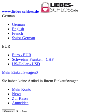
www.liebes-schloss.de
German
German
English
French
Swiss German
EUR
Euro - EUR
Schweizer Franken - CHF
US-Dollar - USD
Mein Einkaufswagen
0
Sie haben keine Artikel in Ihrem Einkaufswagen.
Mein Konto
News
Zur Kasse
Anmelden
Suche:
Suche