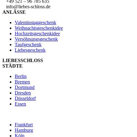
+49 521 – 96 785 635
info@liebes-schloss.de
ANLÄSSE
Valentinstaggeschenk
Weihnachtsgeschenkidee
Hochzeitsgeschenkidee
Versöhnungsgeschenk
Taufgeschenk
Liebesgeschenk
LIEBESSCHLOSS
STÄDTE
Berlin
Bremen
Dortmund
Dresden
Düsseldorf
Essen
Frankfurt
Hamburg
Köln