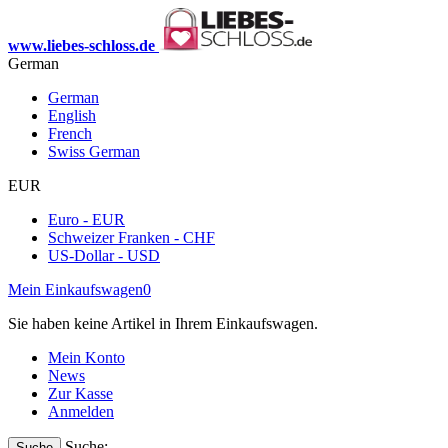
www.liebes-schloss.de
German
German
English
French
Swiss German
EUR
Euro - EUR
Schweizer Franken - CHF
US-Dollar - USD
Mein Einkaufswagen
0
Sie haben keine Artikel in Ihrem Einkaufswagen.
Mein Konto
News
Zur Kasse
Anmelden
Suche:
Suche