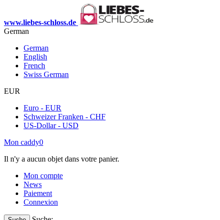
www.liebes-schloss.de
German
German
English
French
Swiss German
EUR
Euro - EUR
Schweizer Franken - CHF
US-Dollar - USD
Mon caddy
0
Il n'y a aucun objet dans votre panier.
Mon compte
News
Paiement
Connexion
Suche:
Suche