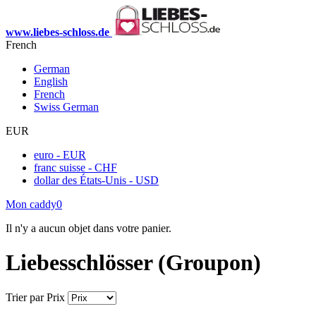
www.liebes-schloss.de
French
German
English
French
Swiss German
EUR
euro - EUR
franc suisse - CHF
dollar des États-Unis - USD
Mon caddy
0
Il n'y a aucun objet dans votre panier.
Liebesschlösser (Groupon)
Trier par
Prix