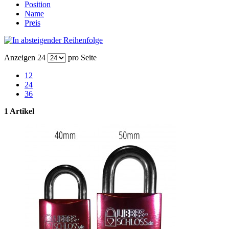
Position
Name
Preis
Anzeigen
24
pro Seite
12
24
36
1 Artikel