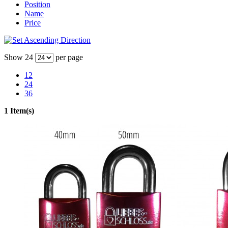
Position
Name
Price
Show
24
per page
12
24
36
1 Item(s)