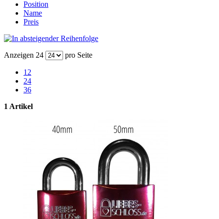
Position
Name
Preis
Anzeigen
24
pro Seite
12
24
36
1 Artikel