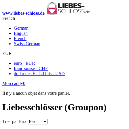
www.liebes-schloss.de
French
German
English
French
Swiss German
EUR
euro - EUR
franc suisse - CHF
dollar des États-Unis - USD
Mon caddy
0
Il n'y a aucun objet dans votre panier.
Liebesschlösser (Groupon)
Trier par
Prix