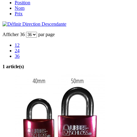
Position
Nom
Prix
Afficher
36
par page
12
24
36
1 article(s)