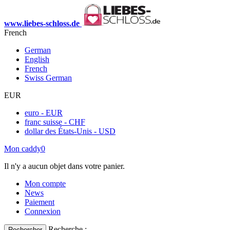
www.liebes-schloss.de
French
German
English
French
Swiss German
EUR
euro - EUR
franc suisse - CHF
dollar des États-Unis - USD
Mon caddy
0
Il n'y a aucun objet dans votre panier.
Mon compte
News
Paiement
Connexion
Recherche :
Rechercher