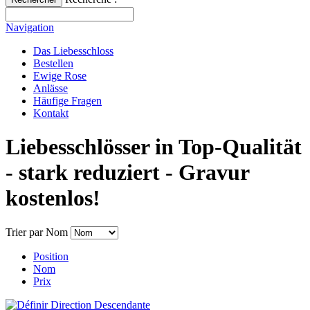
Navigation
Das Liebesschloss
Bestellen
Ewige Rose
Anlässe
Häufige Fragen
Kontakt
Liebesschlösser in Top-Qualität
- stark reduziert - Gravur
kostenlos!
Trier par
Nom
Position
Nom
Prix