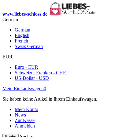
www.liebes-schloss.de
German
German
English
French
Swiss German
EUR
Euro - EUR
Schweizer Franken - CHF
US-Dollar - USD
Mein Einkaufswagen
0
Sie haben keine Artikel in Ihrem Einkaufswagen.
Mein Konto
News
Zur Kasse
Anmelden
Suche:
Suche