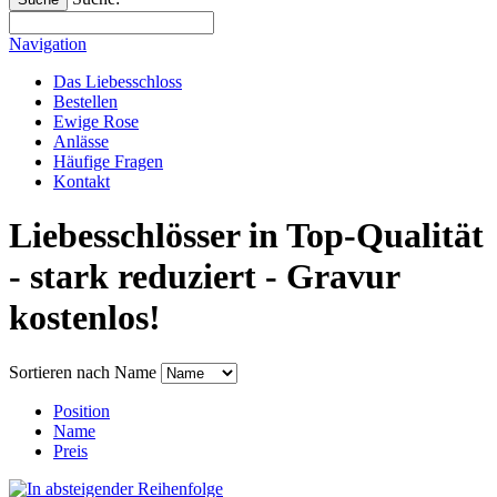
Navigation
Das Liebesschloss
Bestellen
Ewige Rose
Anlässe
Häufige Fragen
Kontakt
Liebesschlösser in Top-Qualität
- stark reduziert - Gravur
kostenlos!
Sortieren nach
Name
Position
Name
Preis