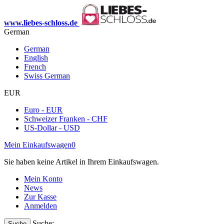
www.liebes-schloss.de
German
German
English
French
Swiss German
EUR
Euro - EUR
Schweizer Franken - CHF
US-Dollar - USD
Mein Einkaufswagen
0
Sie haben keine Artikel in Ihrem Einkaufswagen.
Mein Konto
News
Zur Kasse
Anmelden
Suche:
Suche