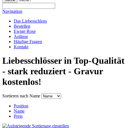
Navigation
Das Liebesschloss
Bestellen
Ewige Rose
Anlässe
Häufige Fragen
Kontakt
Liebesschlösser in Top-Qualität
- stark reduziert - Gravur
kostenlos!
Sortieren nach
Name
Position
Name
Preis