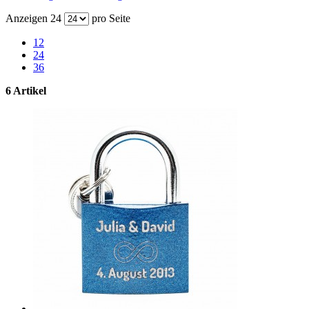
Anzeigen
24
pro Seite
12
24
36
6 Artikel