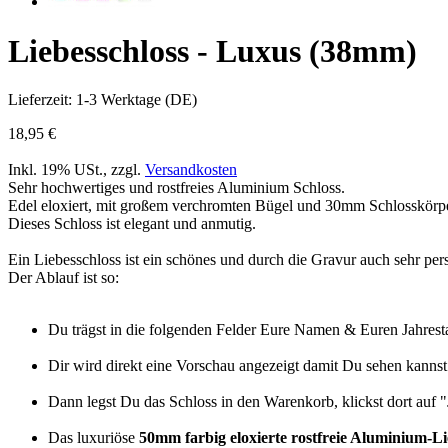
Liebesschloss - Luxus (38mm)
Lieferzeit: 1-3 Werktage (DE)
18,95 €
Inkl. 19% USt.
,
zzgl.
Versandkosten
Sehr hochwertiges und rostfreies Aluminium Schloss.
Edel eloxiert, mit großem verchromten Bügel und 30mm Schlosskörpe
Dieses Schloss ist elegant und anmutig.
Ein Liebesschloss ist ein schönes und durch die Gravur auch sehr pe
Der Ablauf ist so:
Du trägst in die folgenden Felder Eure Namen & Euren Jahresta
Dir wird direkt eine Vorschau angezeigt damit Du sehen kannst
Dann legst Du das Schloss in den Warenkorb, klickst dort auf 
Das luxuriöse
50mm farbig eloxierte rostfreie Aluminium-Li