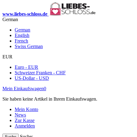
www.liebes-schloss.de
German
German
English
French
Swiss German
EUR
Euro - EUR
Schweizer Franken - CHF
US-Dollar - USD
Mein Einkaufswagen
0
Sie haben keine Artikel in Ihrem Einkaufswagen.
Mein Konto
News
Zur Kasse
Anmelden
Suche:
Suche