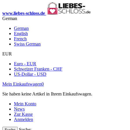
www.liebes-schloss.de
German
German
English
French
Swiss German
EUR
Euro - EUR
Schweizer Franken - CHF
US-Dollar - USD
Mein Einkaufswagen
0
Sie haben keine Artikel in Ihrem Einkaufswagen.
Mein Konto
News
Zur Kasse
Anmelden
Suche:
Suche