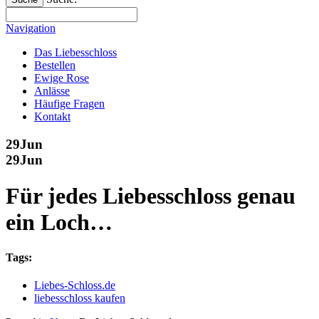
Navigation
Das Liebesschloss
Bestellen
Ewige Rose
Anlässe
Häufige Fragen
Kontakt
29
Jun
29
Jun
Für jedes Liebesschloss genau
ein Loch…
Tags:
Liebes-Schloss.de
liebesschloss kaufen