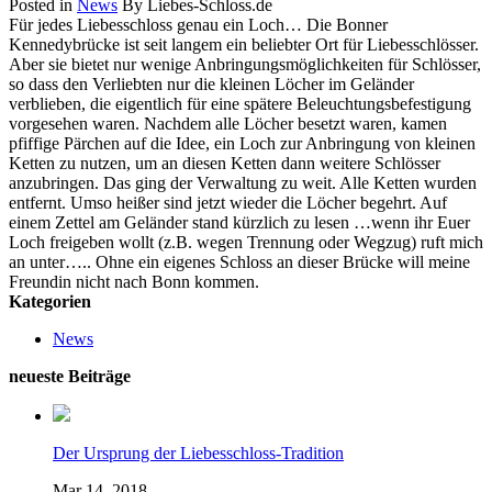
Posted in
News
By Liebes-Schloss.de
Für jedes Liebesschloss genau ein Loch… Die Bonner
Kennedybrücke ist seit langem ein beliebter Ort für Liebesschlösser.
Aber sie bietet nur wenige Anbringungsmöglichkeiten für Schlösser,
so dass den Verliebten nur die kleinen Löcher im Geländer
verblieben, die eigentlich für eine spätere Beleuchtungsbefestigung
vorgesehen waren. Nachdem alle Löcher besetzt waren, kamen
pfiffige Pärchen auf die Idee, ein Loch zur Anbringung von kleinen
Ketten zu nutzen, um an diesen Ketten dann weitere Schlösser
anzubringen. Das ging der Verwaltung zu weit. Alle Ketten wurden
entfernt. Umso heißer sind jetzt wieder die Löcher begehrt. Auf
einem Zettel am Geländer stand kürzlich zu lesen …wenn ihr Euer
Loch freigeben wollt (z.B. wegen Trennung oder Wegzug) ruft mich
an unter….. Ohne ein eigenes Schloss an dieser Brücke will meine
Freundin nicht nach Bonn kommen.
Kategorien
News
neueste Beiträge
Der Ursprung der Liebesschloss-Tradition
Mar 14, 2018