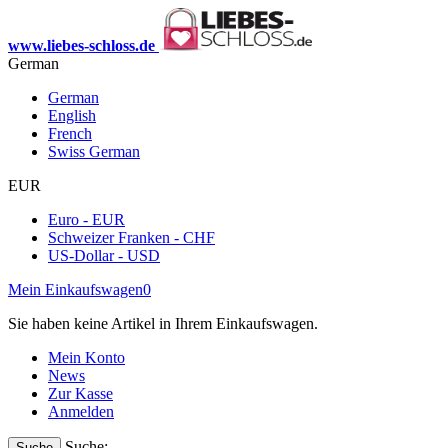
www.liebes-schloss.de
German
German
English
French
Swiss German
EUR
Euro - EUR
Schweizer Franken - CHF
US-Dollar - USD
Mein Einkaufswagen
0
Sie haben keine Artikel in Ihrem Einkaufswagen.
Mein Konto
News
Zur Kasse
Anmelden
Suche:
Suche