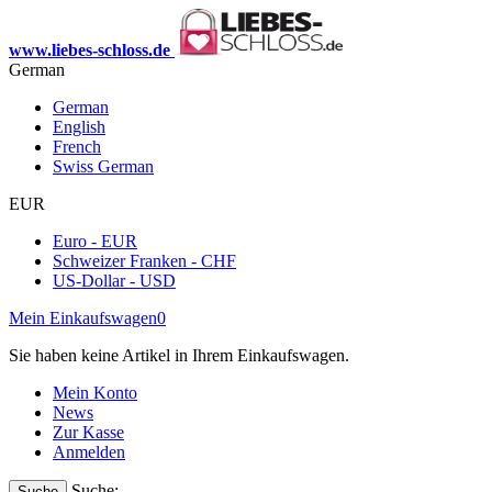
www.liebes-schloss.de
German
German
English
French
Swiss German
EUR
Euro - EUR
Schweizer Franken - CHF
US-Dollar - USD
Mein Einkaufswagen
0
Sie haben keine Artikel in Ihrem Einkaufswagen.
Mein Konto
News
Zur Kasse
Anmelden
Suche:
Suche