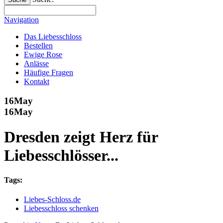
Navigation
Das Liebesschloss
Bestellen
Ewige Rose
Anlässe
Häufige Fragen
Kontakt
16
May
16
May
Dresden zeigt Herz für
Liebesschlösser...
Tags:
Liebes-Schloss.de
Liebesschloss schenken