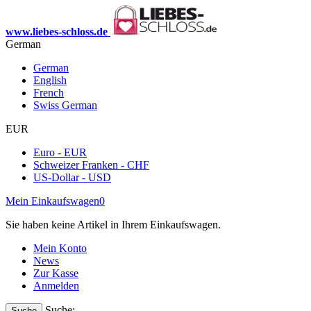
www.liebes-schloss.de
German
German
English
French
Swiss German
EUR
Euro - EUR
Schweizer Franken - CHF
US-Dollar - USD
Mein Einkaufswagen
0
Sie haben keine Artikel in Ihrem Einkaufswagen.
Mein Konto
News
Zur Kasse
Anmelden
Suche:
Suche