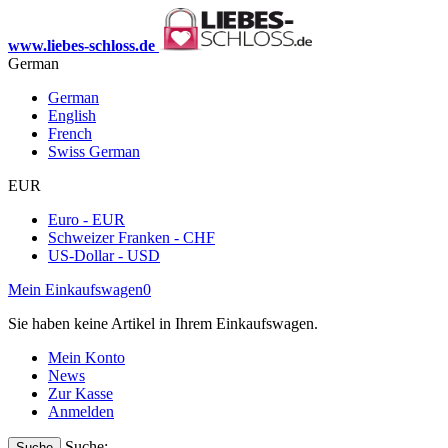
www.liebes-schloss.de
German
German
English
French
Swiss German
EUR
Euro - EUR
Schweizer Franken - CHF
US-Dollar - USD
Mein Einkaufswagen
0
Sie haben keine Artikel in Ihrem Einkaufswagen.
Mein Konto
News
Zur Kasse
Anmelden
Suche:
Suche