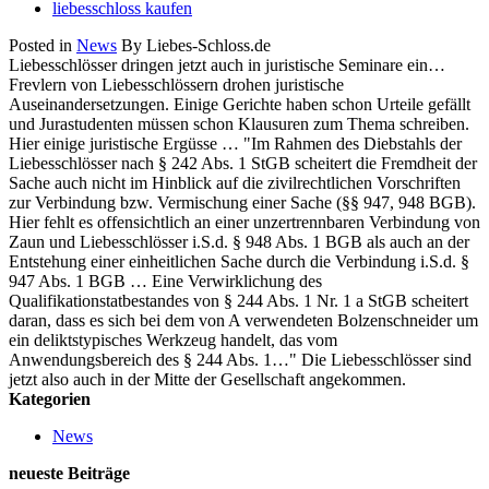
liebesschloss kaufen
Posted in
News
By Liebes-Schloss.de
Liebesschlösser dringen jetzt auch in juristische Seminare ein…
Frevlern von Liebesschlössern drohen juristische
Auseinandersetzungen. Einige Gerichte haben schon Urteile gefällt
und Jurastudenten müssen schon Klausuren zum Thema schreiben.
Hier einige juristische Ergüsse … "Im Rahmen des Diebstahls der
Liebesschlösser nach § 242 Abs. 1 StGB scheitert die Fremdheit der
Sache auch nicht im Hinblick auf die zivilrechtlichen Vorschriften
zur Verbindung bzw. Vermischung einer Sache (§§ 947, 948 BGB).
Hier fehlt es offensichtlich an einer unzertrennbaren Verbindung von
Zaun und Liebesschlösser i.S.d. § 948 Abs. 1 BGB als auch an der
Entstehung einer einheitlichen Sache durch die Verbindung i.S.d. §
947 Abs. 1 BGB … Eine Verwirklichung des
Qualifikationstatbestandes von § 244 Abs. 1 Nr. 1 a StGB scheitert
daran, dass es sich bei dem von A verwendeten Bolzenschneider um
ein deliktstypisches Werkzeug handelt, das vom
Anwendungsbereich des § 244 Abs. 1…" Die Liebesschlösser sind
jetzt also auch in der Mitte der Gesellschaft angekommen.
Kategorien
News
neueste Beiträge