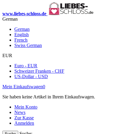
www.liebes-schloss.de
German
German
English
French
Swiss German
EUR
Euro - EUR
Schweizer Franken - CHF
US-Dollar - USD
Mein Einkaufswagen
0
Sie haben keine Artikel in Ihrem Einkaufswagen.
Mein Konto
News
Zur Kasse
Anmelden
Suche:
Suche