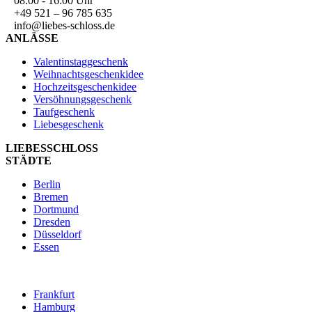
08:00 - 16:00 Uhr
+49 521 – 96 785 635
info@liebes-schloss.de
ANLÄSSE
Valentinstaggeschenk
Weihnachtsgeschenkidee
Hochzeitsgeschenkidee
Versöhnungsgeschenk
Taufgeschenk
Liebesgeschenk
LIEBESSCHLOSS
STÄDTE
Berlin
Bremen
Dortmund
Dresden
Düsseldorf
Essen
Frankfurt
Hamburg