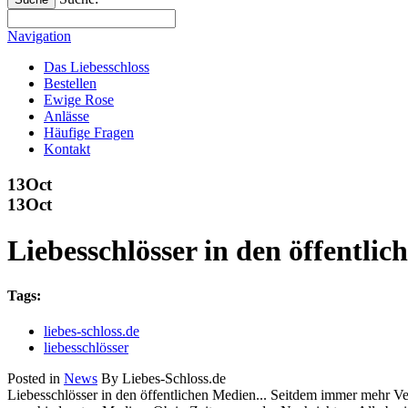
Navigation
Das Liebesschloss
Bestellen
Ewige Rose
Anlässe
Häufige Fragen
Kontakt
13
Oct
13
Oct
Liebesschlösser in den öffentlic
Tags:
liebes-schloss.de
liebesschlösser
Posted in
News
By Liebes-Schloss.de
Liebesschlösser in den öffentlichen Medien... Seitdem immer mehr V