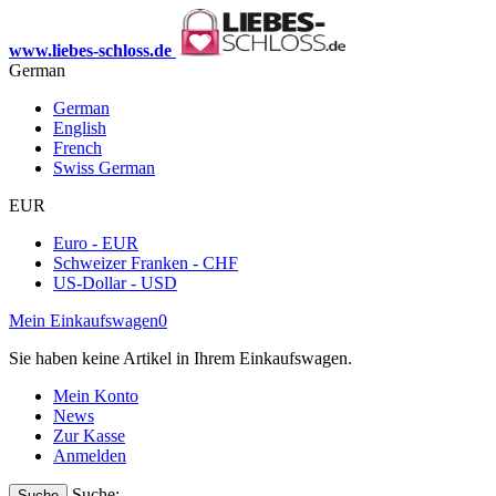
www.liebes-schloss.de
German
German
English
French
Swiss German
EUR
Euro - EUR
Schweizer Franken - CHF
US-Dollar - USD
Mein Einkaufswagen
0
Sie haben keine Artikel in Ihrem Einkaufswagen.
Mein Konto
News
Zur Kasse
Anmelden
Suche:
Suche