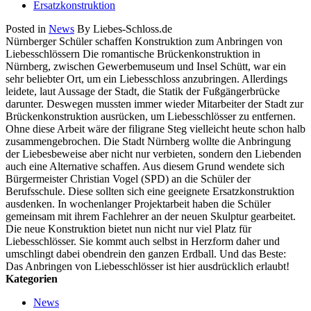
Ersatzkonstruktion
Posted in
News
By Liebes-Schloss.de
Nürnberger Schüler schaffen Konstruktion zum Anbringen von
Liebesschlössern Die romantische Brückenkonstruktion in
Nürnberg, zwischen Gewerbemuseum und Insel Schütt, war ein
sehr beliebter Ort, um ein Liebesschloss anzubringen. Allerdings
leidete, laut Aussage der Stadt, die Statik der Fußgängerbrücke
darunter. Deswegen mussten immer wieder Mitarbeiter der Stadt zur
Brückenkonstruktion ausrücken, um Liebesschlösser zu entfernen.
Ohne diese Arbeit wäre der filigrane Steg vielleicht heute schon halb
zusammengebrochen. Die Stadt Nürnberg wollte die Anbringung
der Liebesbeweise aber nicht nur verbieten, sondern den Liebenden
auch eine Alternative schaffen. Aus diesem Grund wendete sich
Bürgermeister Christian Vogel (SPD) an die Schüler der
Berufsschule. Diese sollten sich eine geeignete Ersatzkonstruktion
ausdenken. In wochenlanger Projektarbeit haben die Schüler
gemeinsam mit ihrem Fachlehrer an der neuen Skulptur gearbeitet.
Die neue Konstruktion bietet nun nicht nur viel Platz für
Liebesschlösser. Sie kommt auch selbst in Herzform daher und
umschlingt dabei obendrein den ganzen Erdball. Und das Beste:
Das Anbringen von Liebesschlösser ist hier ausdrücklich erlaubt!
Kategorien
News