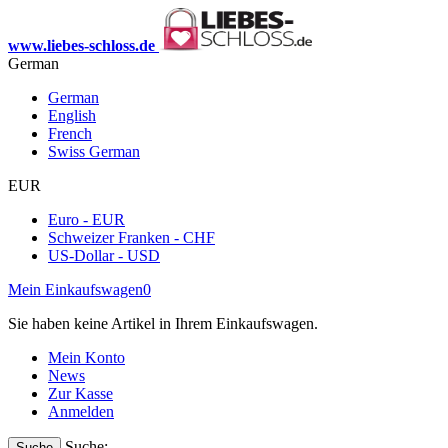
www.liebes-schloss.de
German
German
English
French
Swiss German
EUR
Euro - EUR
Schweizer Franken - CHF
US-Dollar - USD
Mein Einkaufswagen
0
Sie haben keine Artikel in Ihrem Einkaufswagen.
Mein Konto
News
Zur Kasse
Anmelden
Suche:
Suche