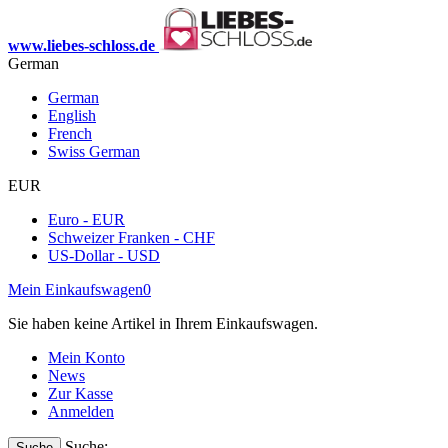
www.liebes-schloss.de
German
German
English
French
Swiss German
EUR
Euro - EUR
Schweizer Franken - CHF
US-Dollar - USD
Mein Einkaufswagen
0
Sie haben keine Artikel in Ihrem Einkaufswagen.
Mein Konto
News
Zur Kasse
Anmelden
Suche:
Suche